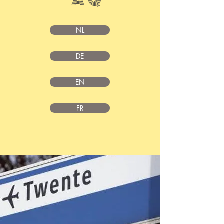
F.A.Q
NL
DE
EN
FR